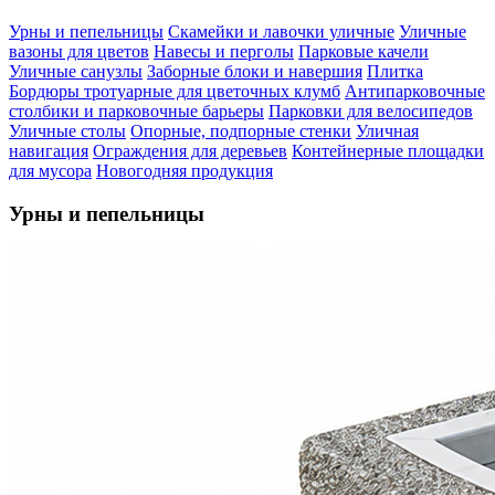
Урны и пепельницы
Скамейки и лавочки уличные
Уличные
вазоны для цветов
Навесы и перголы
Парковые качели
Уличные санузлы
Заборные блоки и навершия
Плитка
Бордюры тротуарные для цветочных клумб
Антипарковочные
столбики и парковочные барьеры
Парковки для велосипедов
Уличные столы
Опорные, подпорные стенки
Уличная
навигация
Ограждения для деревьев
Контейнерные площадки
для мусора
Новогодняя продукция
Урны и пепельницы