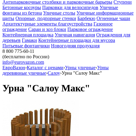
Антипарковочные столбики и парковочные барьеры
Ступени
Бетонные косоуры
Парковки для велосипедов
Уличные
фонтаны из бетона
Уличные столы
Уличные информационные
щиты
Опорные, подпорные стенки
Барбекю
Огненные чаши
Архитектурные элементы благоустройства
Газонное
ограждение
Сараи и хоз блоки
Парковое ограждение
Контейнерная площадка
Уличная навигация
Ограждения для
деревьев
Гамаки
Контейнерные площадки для мусора
Питьевые фонтанчики
Новогодняя продукция
8 800 775-60-11
(бесплатно по России)
info@eurovazon.com
ЕвроВазон
›
Каталог с ценами
›
Урны уличные
›
Урны
деревянные уличные
›
Салоу
›
Урна "Салоу Макс"
Урна "Салоу Макс"