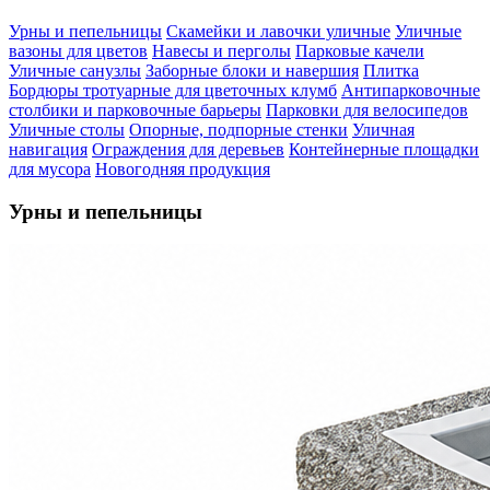
Урны и пепельницы
Скамейки и лавочки уличные
Уличные
вазоны для цветов
Навесы и перголы
Парковые качели
Уличные санузлы
Заборные блоки и навершия
Плитка
Бордюры тротуарные для цветочных клумб
Антипарковочные
столбики и парковочные барьеры
Парковки для велосипедов
Уличные столы
Опорные, подпорные стенки
Уличная
навигация
Ограждения для деревьев
Контейнерные площадки
для мусора
Новогодняя продукция
Урны и пепельницы