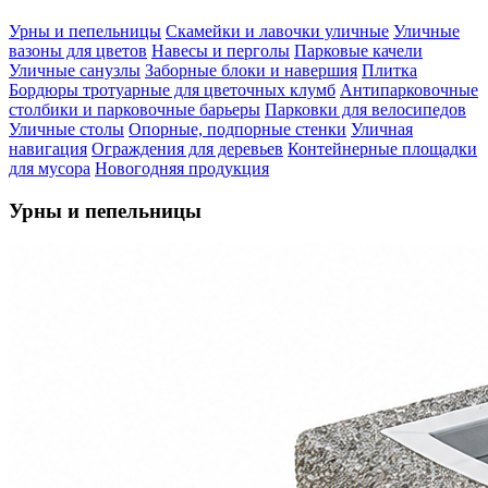
Урны и пепельницы
Скамейки и лавочки уличные
Уличные
вазоны для цветов
Навесы и перголы
Парковые качели
Уличные санузлы
Заборные блоки и навершия
Плитка
Бордюры тротуарные для цветочных клумб
Антипарковочные
столбики и парковочные барьеры
Парковки для велосипедов
Уличные столы
Опорные, подпорные стенки
Уличная
навигация
Ограждения для деревьев
Контейнерные площадки
для мусора
Новогодняя продукция
Урны и пепельницы