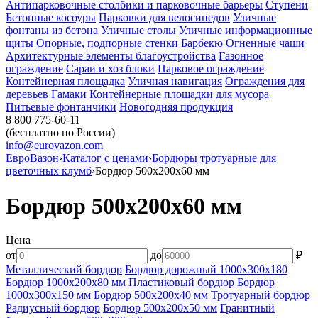
Антипарковочные столбики и парковочные барьеры
Ступени
Бетонные косоуры
Парковки для велосипедов
Уличные
фонтаны из бетона
Уличные столы
Уличные информационные
щиты
Опорные, подпорные стенки
Барбекю
Огненные чаши
Архитектурные элементы благоустройства
Газонное
ограждение
Сараи и хоз блоки
Парковое ограждение
Контейнерная площадка
Уличная навигация
Ограждения для
деревьев
Гамаки
Контейнерные площадки для мусора
Питьевые фонтанчики
Новогодняя продукция
8 800 775-60-11
(бесплатно по России)
info@eurovazon.com
ЕвроВазон
›
Каталог с ценами
›
Бордюры тротуарные для
цветочных клумб
›
Бордюр 500х200х60 мм
Бордюр 500х200х60 мм
Цена
от
до
₽
Металлический бордюр
Бордюр дорожный 1000х300х180
Бордюр 1000х200х80 мм
Пластиковый бордюр
Бордюр
1000х300х150 мм
Бордюр 500х200х40 мм
Тротуарный бордюр
Радиусный бордюр
Бордюр 500х200х50 мм
Гранитный