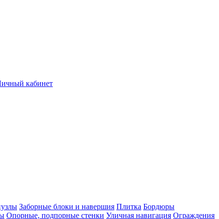
Личный кабинет
нузлы
Заборные блоки и навершия
Плитка
Бордюры
лы
Опорные, подпорные стенки
Уличная навигация
Ограждения