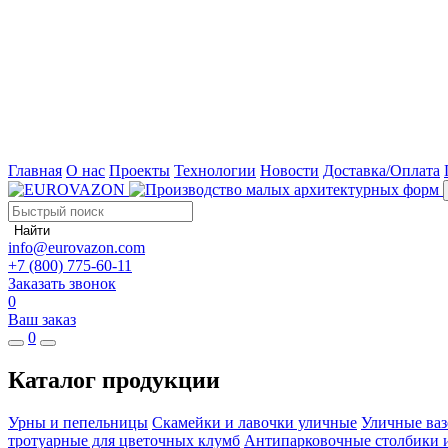
Главная
О нас
Проекты
Технологии
Новости
Доставка/Оплата
Найти
info@eurovazon.com
+7 (800) 775-60-11
Заказать звонок
0
Ваш заказ
0
Каталог продукции
Урны и пепельницы
Скамейки и лавочки уличные
Уличные ваз
тротуарные для цветочных клумб
Антипарковочные столбики 