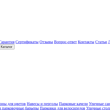
Гарантия
Сертификаты
Отзывы
Вопрос-ответ
Контакты
Статьи
Каталог
оны для цветов
Навесы и перголы
Парковые качели
Уличные са
и парковочные барьеры
Парковки для велосипедов
Уличные сто