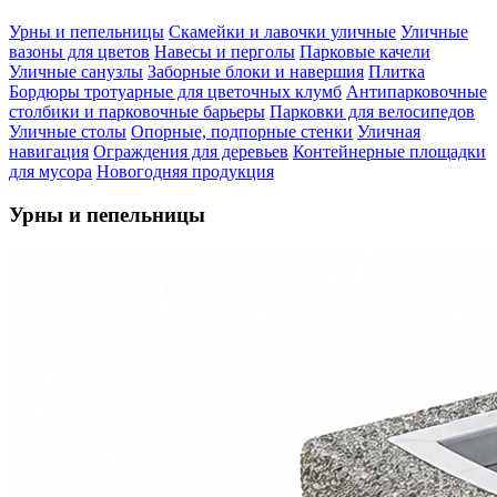
Урны и пепельницы
Скамейки и лавочки уличные
Уличные
вазоны для цветов
Навесы и перголы
Парковые качели
Уличные санузлы
Заборные блоки и навершия
Плитка
Бордюры тротуарные для цветочных клумб
Антипарковочные
столбики и парковочные барьеры
Парковки для велосипедов
Уличные столы
Опорные, подпорные стенки
Уличная
навигация
Ограждения для деревьев
Контейнерные площадки
для мусора
Новогодняя продукция
Урны и пепельницы