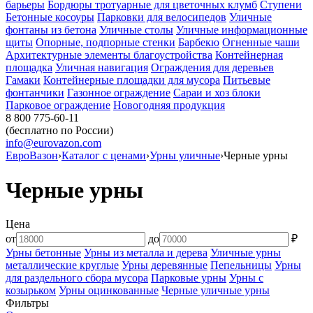
барьеры
Бордюры тротуарные для цветочных клумб
Ступени
Бетонные косоуры
Парковки для велосипедов
Уличные
фонтаны из бетона
Уличные столы
Уличные информационные
щиты
Опорные, подпорные стенки
Барбекю
Огненные чаши
Архитектурные элементы благоустройства
Контейнерная
площадка
Уличная навигация
Ограждения для деревьев
Гамаки
Контейнерные площадки для мусора
Питьевые
фонтанчики
Газонное ограждение
Сараи и хоз блоки
Парковое ограждение
Новогодняя продукция
8 800 775-60-11
(бесплатно по России)
info@eurovazon.com
ЕвроВазон
›
Каталог с ценами
›
Урны уличные
›
Черные урны
Черные урны
Цена
от
до
₽
Урны бетонные
Урны из металла и дерева
Уличные урны
металлические круглые
Урны деревянные
Пепельницы
Урны
для раздельного сбора мусора
Парковые урны
Урны с
козырьком
Урны оцинкованные
Черные уличные урны
Фильтры