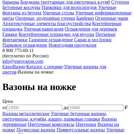
барьеры
Бордюры тротуарные для цветочных клумб
Ступени
Бетонные косоуры
Парковки для велосипедов
Уличные
фонтаны из бетона
Уличные столы
Уличные информационные
щиты
Опорные, подпорные стенки
Барбекю
Огненные чаши
Архитектурные элементы благоустройства
Контейнерная
площадка
Уличная навигация
Ограждения для деревьев
Гамаки
Контейнерные площадки для мусора
Питьевые
фонтанчики
Газонное ограждение
Сараи и хоз блоки
Парковое ограждение
Новогодняя продукция
8 800 775-60-11
(бесплатно по России)
info@eurovazon.com
ЕвроВазон
›
Каталог с ценами
›
Уличные вазоны для
цветов
›
Вазоны на ножке
Вазоны на ножке
Цена
от
до
₽
Вазоны металлические
Уличные бетонные вазоны,
цветочницы, клумбы, кашпо, парковые горшки
Вазоны
деревянные
Цветочные комплексы
Цветники
Вазоны на
ножке
Подвесные вазоны
Прямоугольные вазоны
Уличные