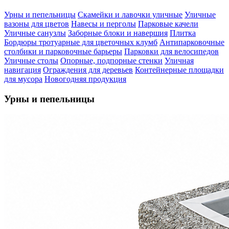
Урны и пепельницы
Скамейки и лавочки уличные
Уличные
вазоны для цветов
Навесы и перголы
Парковые качели
Уличные санузлы
Заборные блоки и навершия
Плитка
Бордюры тротуарные для цветочных клумб
Антипарковочные
столбики и парковочные барьеры
Парковки для велосипедов
Уличные столы
Опорные, подпорные стенки
Уличная
навигация
Ограждения для деревьев
Контейнерные площадки
для мусора
Новогодняя продукция
Урны и пепельницы