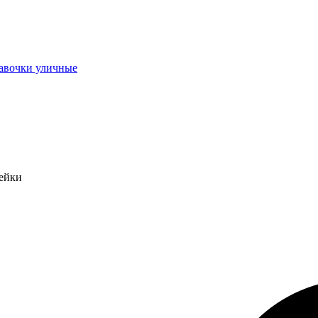
авочки уличные
ейки