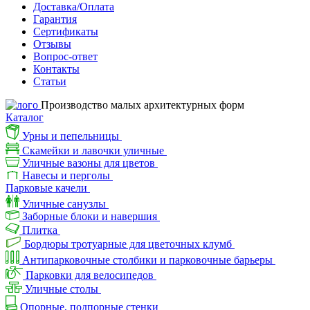
Доставка/Оплата
Гарантия
Сертификаты
Отзывы
Вопрос-ответ
Контакты
Статьи
Производство малых архитектурных форм
Каталог
Урны и пепельницы
Скамейки и лавочки уличные
Уличные вазоны для цветов
Навесы и перголы
Парковые качели
Уличные санузлы
Заборные блоки и навершия
Плитка
Бордюры тротуарные для цветочных клумб
Антипарковочные столбики и парковочные барьеры
Парковки для велосипедов
Уличные столы
Опорные, подпорные стенки