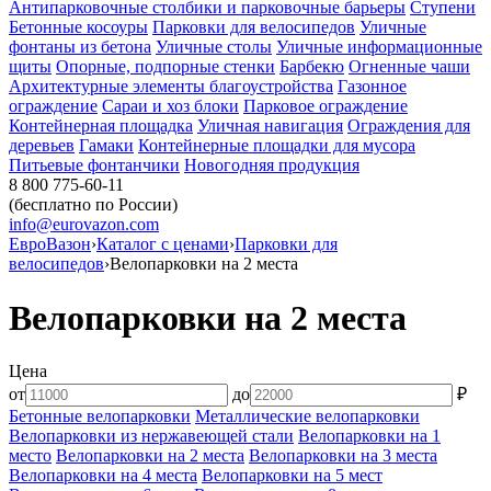
Антипарковочные столбики и парковочные барьеры
Ступени
Бетонные косоуры
Парковки для велосипедов
Уличные
фонтаны из бетона
Уличные столы
Уличные информационные
щиты
Опорные, подпорные стенки
Барбекю
Огненные чаши
Архитектурные элементы благоустройства
Газонное
ограждение
Сараи и хоз блоки
Парковое ограждение
Контейнерная площадка
Уличная навигация
Ограждения для
деревьев
Гамаки
Контейнерные площадки для мусора
Питьевые фонтанчики
Новогодняя продукция
8 800 775-60-11
(бесплатно по России)
info@eurovazon.com
ЕвроВазон
›
Каталог с ценами
›
Парковки для
велосипедов
›
Велопарковки на 2 места
Велопарковки на 2 места
Цена
от
до
₽
Бетонные велопарковки
Металлические велопарковки
Велопарковки из нержавеющей стали
Велопарковки на 1
место
Велопарковки на 2 места
Велопарковки на 3 места
Велопарковки на 4 места
Велопарковки на 5 мест