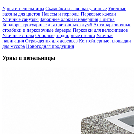
Урны и пепельницы
Скамейки и лавочки уличные
Уличные
вазоны для цветов
Навесы и перголы
Парковые качели
Уличные санузлы
Заборные блоки и навершия
Плитка
Бордюры тротуарные для цветочных клумб
Антипарковочные
столбики и парковочные барьеры
Парковки для велосипедов
Уличные столы
Опорные, подпорные стенки
Уличная
навигация
Ограждения для деревьев
Контейнерные площадки
для мусора
Новогодняя продукция
Урны и пепельницы