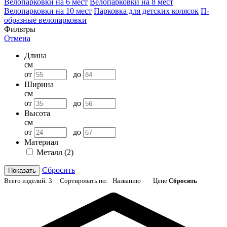
Велопарковки на 6 мест
Велопарковки на 8 мест
Велопарковки на 10 мест
Парковка для детских колясок
П-
образные велопарковки
Фильтры
Отмена
Длина
см
от
до
Ширина
см
от
до
Высота
см
от
до
Материал
Металл
(2)
Сбросить
Показать
Всего изделий:
3
Сортировать по:
Названию
Цене
Сбросить