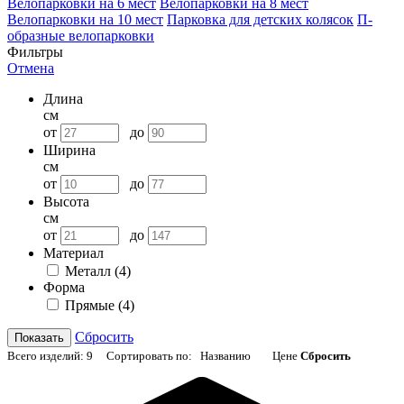
Велопарковки на 6 мест
Велопарковки на 8 мест
Велопарковки на 10 мест
Парковка для детских колясок
П-
образные велопарковки
Фильтры
Отмена
Длина
см
от
до
Ширина
см
от
до
Высота
см
от
до
Материал
Металл
(4)
Форма
Прямые
(4)
Сбросить
Показать
Всего изделий:
9
Сортировать по:
Названию
Цене
Сбросить