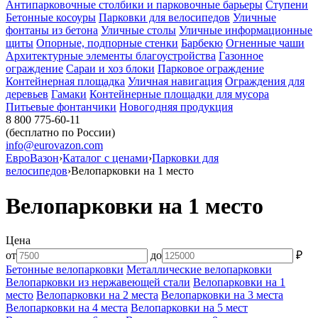
Антипарковочные столбики и парковочные барьеры
Ступени
Бетонные косоуры
Парковки для велосипедов
Уличные
фонтаны из бетона
Уличные столы
Уличные информационные
щиты
Опорные, подпорные стенки
Барбекю
Огненные чаши
Архитектурные элементы благоустройства
Газонное
ограждение
Сараи и хоз блоки
Парковое ограждение
Контейнерная площадка
Уличная навигация
Ограждения для
деревьев
Гамаки
Контейнерные площадки для мусора
Питьевые фонтанчики
Новогодняя продукция
8 800 775-60-11
(бесплатно по России)
info@eurovazon.com
ЕвроВазон
›
Каталог с ценами
›
Парковки для
велосипедов
›
Велопарковки на 1 место
Велопарковки на 1 место
Цена
от
до
₽
Бетонные велопарковки
Металлические велопарковки
Велопарковки из нержавеющей стали
Велопарковки на 1
место
Велопарковки на 2 места
Велопарковки на 3 места
Велопарковки на 4 места
Велопарковки на 5 мест