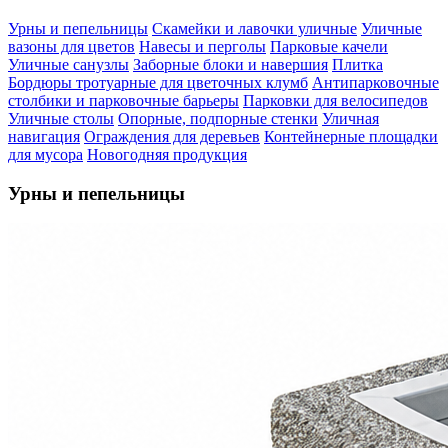
Урны и пепельницы
Скамейки и лавочки уличные
Уличные
вазоны для цветов
Навесы и перголы
Парковые качели
Уличные санузлы
Заборные блоки и навершия
Плитка
Бордюры тротуарные для цветочных клумб
Антипарковочные
столбики и парковочные барьеры
Парковки для велосипедов
Уличные столы
Опорные, подпорные стенки
Уличная
навигация
Ограждения для деревьев
Контейнерные площадки
для мусора
Новогодняя продукция
Урны и пепельницы