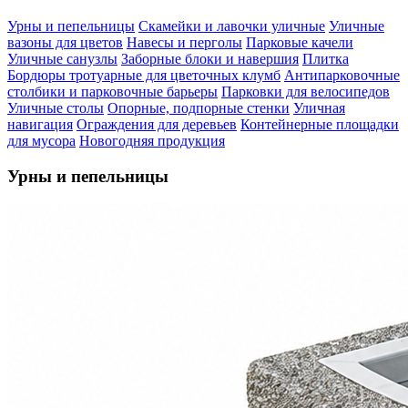
Урны и пепельницы
Скамейки и лавочки уличные
Уличные
вазоны для цветов
Навесы и перголы
Парковые качели
Уличные санузлы
Заборные блоки и навершия
Плитка
Бордюры тротуарные для цветочных клумб
Антипарковочные
столбики и парковочные барьеры
Парковки для велосипедов
Уличные столы
Опорные, подпорные стенки
Уличная
навигация
Ограждения для деревьев
Контейнерные площадки
для мусора
Новогодняя продукция
Урны и пепельницы