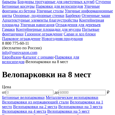
барьеры
Бордюры тротуарные для цветочных клумб
Ступени
Бетонные косоуры
Парковки для велосипедов
Уличные
фонтаны из бетона
Уличные столы
Уличные информационные
щиты
Опорные, подпорные стенки
Барбекю
Огненные чаши
Архитектурные элементы благоустройства
Контейнерная
площадка
Уличная навигация
Ограждения для деревьев
Гамаки
Контейнерные площадки для мусора
Питьевые
фонтанчики
Газонное ограждение
Сараи и хоз блоки
Парковое ограждение
Новогодняя продукция
8 800 775-60-11
(бесплатно по России)
info@eurovazon.com
ЕвроВазон
›
Каталог с ценами
›
Парковки для
велосипедов
›
Велопарковки на 8 мест
Велопарковки на 8 мест
Цена
от
до
₽
Бетонные велопарковки
Металлические велопарковки
Велопарковки из нержавеющей стали
Велопарковки на 1
место
Велопарковки на 2 места
Велопарковки на 3 места
Велопарковки на 4 места
Велопарковки на 5 мест