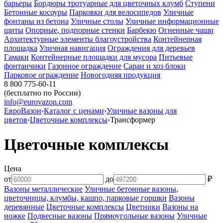
барьеры
Бордюры тротуарные для цветочных клумб
Ступени
Бетонные косоуры
Парковки для велосипедов
Уличные
фонтаны из бетона
Уличные столы
Уличные информационные
щиты
Опорные, подпорные стенки
Барбекю
Огненные чаши
Архитектурные элементы благоустройства
Контейнерная
площадка
Уличная навигация
Ограждения для деревьев
Гамаки
Контейнерные площадки для мусора
Питьевые
фонтанчики
Газонное ограждение
Сараи и хоз блоки
Парковое ограждение
Новогодняя продукция
8 800 775-60-11
(бесплатно по России)
info@eurovazon.com
ЕвроВазон
›
Каталог с ценами
›
Уличные вазоны для
цветов
›
Цветочные комплексы
›
Трансформер
Цветочные комплексы
Цена
от
до
₽
Вазоны металлические
Уличные бетонные вазоны,
цветочницы, клумбы, кашпо, парковые горшки
Вазоны
деревянные
Цветочные комплексы
Цветники
Вазоны на
ножке
Подвесные вазоны
Прямоугольные вазоны
Уличные