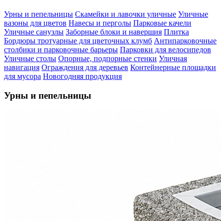
Урны и пепельницы
Скамейки и лавочки уличные
Уличные
вазоны для цветов
Навесы и перголы
Парковые качели
Уличные санузлы
Заборные блоки и навершия
Плитка
Бордюры тротуарные для цветочных клумб
Антипарковочные
столбики и парковочные барьеры
Парковки для велосипедов
Уличные столы
Опорные, подпорные стенки
Уличная
навигация
Ограждения для деревьев
Контейнерные площадки
для мусора
Новогодняя продукция
Урны и пепельницы