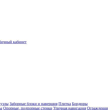
Личный кабинет
нузлы
Заборные блоки и навершия
Плитка
Бордюры
лы
Опорные, подпорные стенки
Уличная навигация
Ограждения