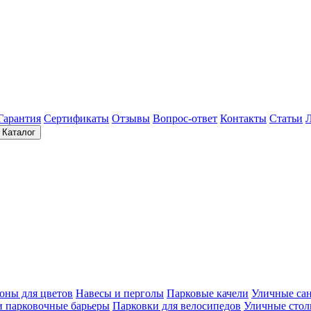
Гарантия
Сертификаты
Отзывы
Вопрос-ответ
Контакты
Статьи
Каталог
оны для цветов
Навесы и перголы
Парковые качели
Уличные са
и парковочные барьеры
Парковки для велосипедов
Уличные сто