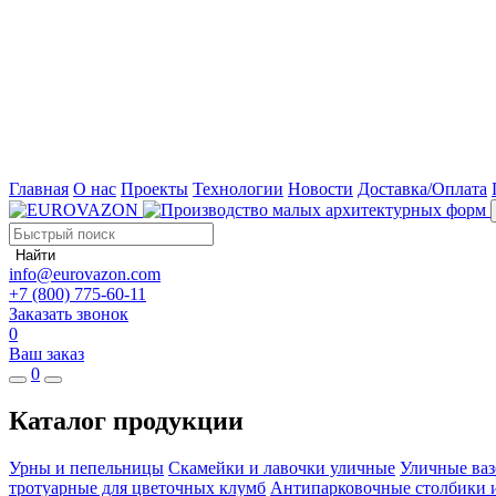
Главная
О нас
Проекты
Технологии
Новости
Доставка/Оплата
Найти
info@eurovazon.com
+7 (800) 775-60-11
Заказать звонок
0
Ваш заказ
0
Каталог продукции
Урны и пепельницы
Скамейки и лавочки уличные
Уличные ваз
тротуарные для цветочных клумб
Антипарковочные столбики 