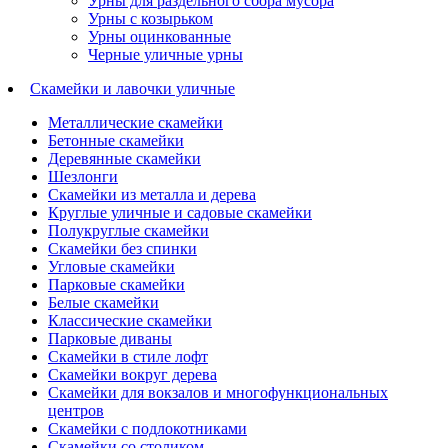
Урны для раздельного сбора мусора
Урны с козырьком
Урны оцинкованные
Черные уличные урны
Скамейки и лавочки уличные
Металлические скамейки
Бетонные скамейки
Деревянные скамейки
Шезлонги
Скамейки из металла и дерева
Круглые уличные и садовые скамейки
Полукруглые скамейки
Скамейки без спинки
Угловые скамейки
Парковые скамейки
Белые скамейки
Классические скамейки
Парковые диваны
Скамейки в стиле лофт
Скамейки вокруг дерева
Скамейки для вокзалов и многофункциональных
центров
Скамейки с подлокотниками
Скамейки со столиком